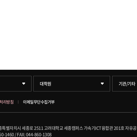
일반대학원
학술정보원
대학원
기관/기타
문화스포츠대학원
학술정보
처리방침
이메일무단수집거부
창업경영대학원
호연학사
 세종특별자치시 세종로 2511 고려대학교 세종캠퍼스 가속기ICT융합관 201호 자유
행정전문대학원
국제교류
60-1460
/
FAX: 044-860-1308