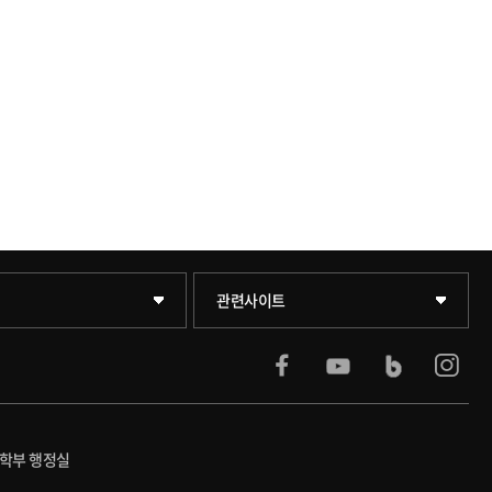
(도서관)
KUPID
관련사이트
팀
서울캠퍼스
블랙보드
공학부 행정실
교육원
의료원