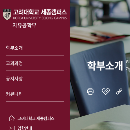
자유공학부
학부소개
학부소개
교과과정
공지사항
커뮤니티
고려대학교 세종캠퍼스
입학안내