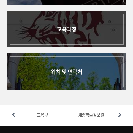
교육과정
위치 및 연락처
종캠퍼스
교육부
세종학술정보원